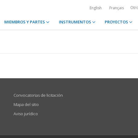
Otr
English
Français
MIEMBROS Y PARTES
INSTRUMENTOS
PROYECTOS
Convocatorias de licitación
Mapa del sitio
Aviso jurídico