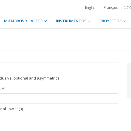
Otr
English
Français
MIEMBROS Y PARTES
INSTRUMENTOS
PROYECTOS
clusive, optional and asymmetrical
 M.
onal Law 11(3)