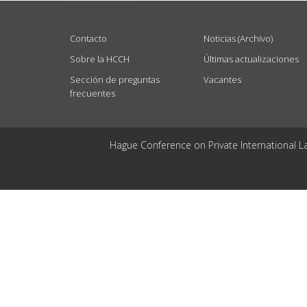
USEFUL LINKS
Contacto
Noticias (Archivo)
Sobre la HCCH
Últimas actualizaciones
Sección de preguntas
Vacantes
frecuentes
Hague Conference on Private International L