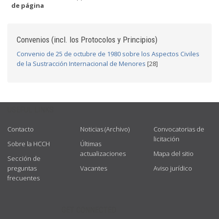
de página
Convenios (incl. los Protocolos y Principios)
Convenio de 25 de octubre de 1980 sobre los Aspectos Civiles
de la Sustracción Internacional de Menores
[28]
USEFUL LINKS
Contacto
Noticias (Archivo)
Convocatorias de
licitación
Sobre la HCCH
Últimas
actualizaciones
Mapa del sitio
Sección de
preguntas
Vacantes
Aviso jurídico
frecuentes
GET CONNECTED