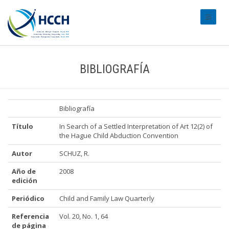
#transl
BIBLIOGRAFÍA
Bibliografía
Título
In Search of a Settled Interpretation of Art 12(2) of
the Hague Child Abduction Convention
Autor
SCHUZ, R.
Año de
2008
edición
Periódico
Child and Family Law Quarterly
Referencia
Vol. 20, No. 1, 64
de página