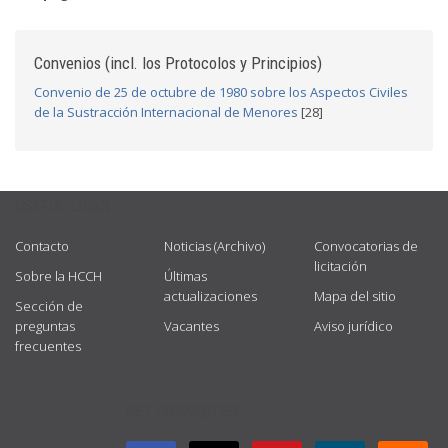
Convenios (incl. los Protocolos y Principios)
Convenio de 25 de octubre de 1980 sobre los Aspectos Civiles
de la Sustracción Internacional de Menores
[28]
USEFUL LINKS
Contacto
Noticias (Archivo)
Convocatorias de
licitación
Sobre la HCCH
Últimas
actualizaciones
Mapa del sitio
Sección de
preguntas
Vacantes
Aviso jurídico
frecuentes
GET CONNECTED