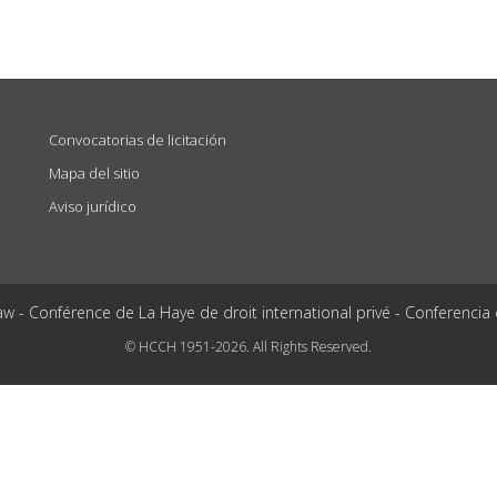
Convocatorias de licitación
Mapa del sitio
Aviso jurídico
aw - Conférence de La Haye de droit international privé - Conferencia
© HCCH 1951-2026. All Rights Reserved.