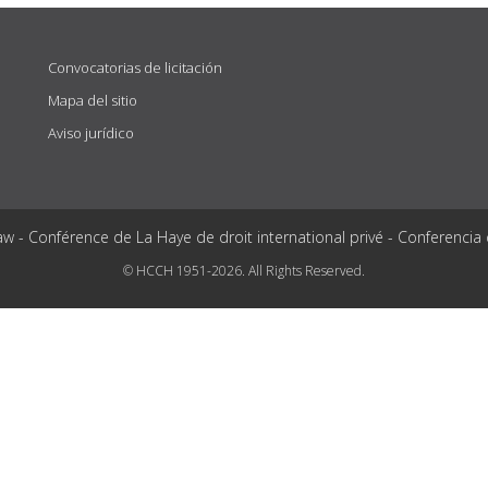
Convocatorias de licitación
Mapa del sitio
Aviso jurídico
aw - Conférence de La Haye de droit international privé - Conferencia
© HCCH 1951-2026. All Rights Reserved.