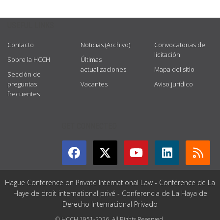
USEFUL LINKS
Contacto
Noticias (Archivo)
Convocatorias de
licitación
Sobre la HCCH
Últimas
actualizaciones
Mapa del sitio
Sección de
preguntas
Vacantes
Aviso jurídico
frecuentes
GET CONNECTED
Hague Conference on Private International Law - Conférence de La
Haye de droit international privé - Conferencia de La Haya de
Derecho Internacional Privado
© HCCH 1951-2026. All Rights Reserved.