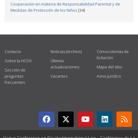
Cooperación en materia de Responsabilidad Parental y de
Medidas de Protección de los Niños
[34]
USEFUL LINKS
Contacto
Noticias (Archivo)
Convocatorias de
licitación
Sobre la HCCH
Últimas
actualizaciones
Mapa del sitio
Sección de
preguntas
Vacantes
Aviso jurídico
frecuentes
GET CONNECTED
Hague Conference on Private International Law - Conférence de La