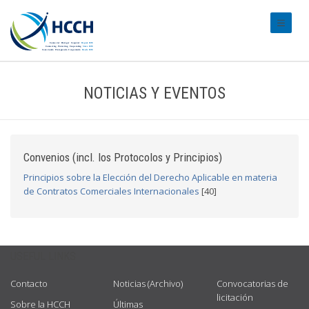
#transl
NOTICIAS Y EVENTOS
Convenios (incl. los Protocolos y Principios)
Principios sobre la Elección del Derecho Aplicable en materia
de Contratos Comerciales Internacionales
[40]
USEFUL LINKS
Contacto
Noticias (Archivo)
Convocatorias de
licitación
Sobre la HCCH
Últimas