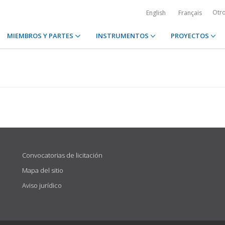
Otr
English
Français
MIEMBROS Y PARTES
INSTRUMENTOS
PROYECTOS
Convocatorias de licitación
Mapa del sitio
Aviso jurídico