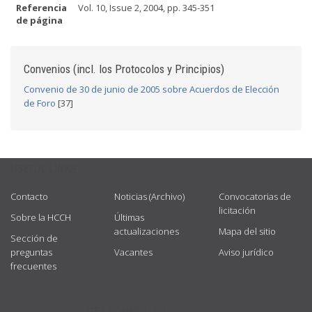
Referencia
Vol. 10, Issue 2, 2004, pp. 345-351
de página
Convenios (incl. los Protocolos y Principios)
Convenio de 30 de junio de 2005 sobre Acuerdos de Elección
de Foro
[37]
USEFUL LINKS
Contacto
Noticias (Archivo)
Convocatorias de
licitación
Sobre la HCCH
Últimas
actualizaciones
Mapa del sitio
Sección de
preguntas
Vacantes
Aviso jurídico
frecuentes
GET CONNECTED