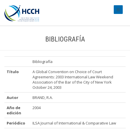
#transl
BIBLIOGRAFÍA
Bibliografía
Título
A Global Convention on Choice of Court
Agreements: 2003 International Law Weekend
Association of the Bar of the City of New York
October 24, 2003
Autor
BRAND, R.A.
Año de
2004
edición
Periódico
ILSA Journal of International & Comparative Law