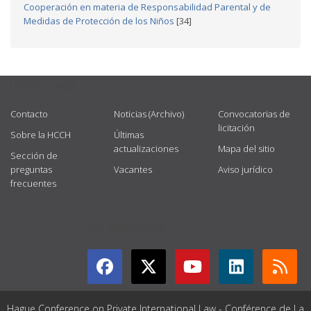
Cooperación en materia de Responsabilidad Parental y de
Medidas de Protección de los Niños
[34]
USEFUL LINKS
Contacto
Noticias (Archivo)
Convocatorias de
licitación
Sobre la HCCH
Últimas
actualizaciones
Mapa del sitio
Sección de
preguntas
Vacantes
Aviso jurídico
frecuentes
GET CONNECTED
Hague Conference on Private International Law - Conférence de La