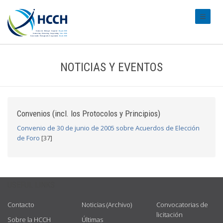
#transl
NOTICIAS Y EVENTOS
Convenios (incl. los Protocolos y Principios)
Convenio de 30 de junio de 2005 sobre Acuerdos de Elección
de Foro
[37]
USEFUL LINKS
Contacto
Noticias (Archivo)
Convocatorias de
licitación
Sobre la HCCH
Últimas