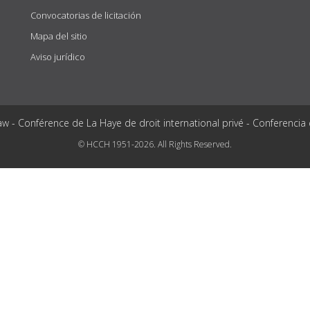
Convocatorias de licitación
Mapa del sitio
Aviso jurídico
aw - Conférence de La Haye de droit international privé - Conferencia
© HCCH 1951-2026. All Rights Reserved.