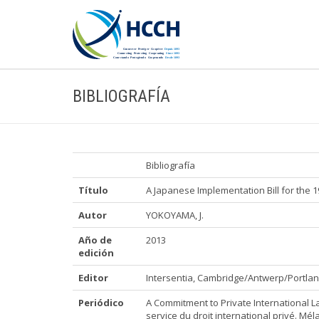
BIBLIOGRAFÍA
Bibliografía
Título
A Japanese Implementation Bill for the 
Autor
YOKOYAMA, J.
Año de
2013
edición
Editor
Intersentia, Cambridge/Antwerp/Portla
Periódico
A Commitment to Private International 
service du droit international privé. M