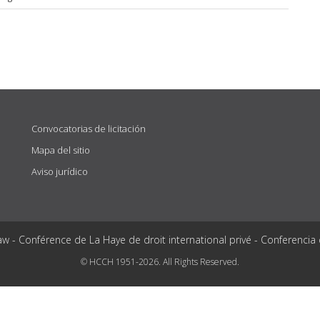
Convocatorias de licitación
Mapa del sitio
Aviso jurídico
aw - Conférence de La Haye de droit international privé - Conferencia
© HCCH 1951-2026. All Rights Reserved.