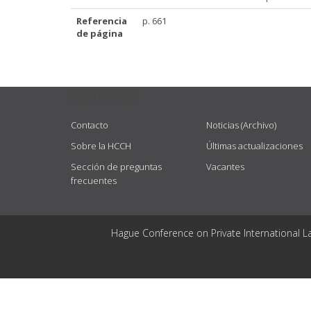
Referencia
p. 661
de página
USEFUL LINKS
Contacto
Noticias (Archivo)
Sobre la HCCH
Últimas actualizaciones
Sección de preguntas
Vacantes
frecuentes
Hague Conference on Private International L