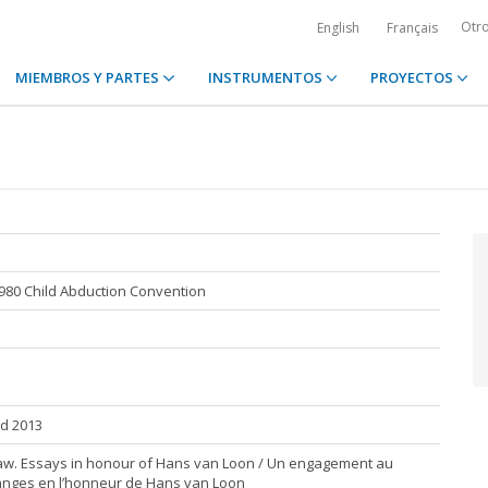
Otr
English
Français
MIEMBROS Y PARTES
INSTRUMENTOS
PROYECTOS
1980 Child Abduction Convention
nd 2013
Law. Essays in honour of Hans van Loon / Un engagement au
élanges en l’honneur de Hans van Loon