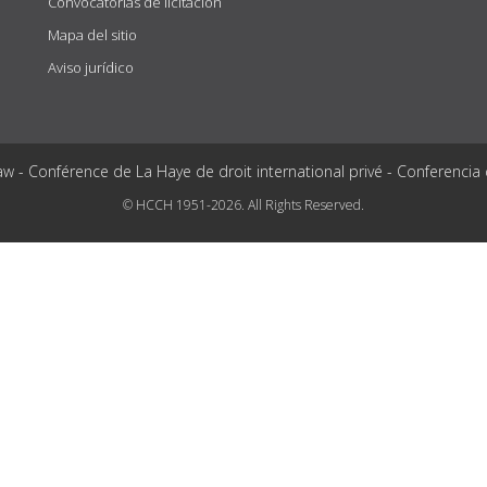
Convocatorias de licitación
Mapa del sitio
Aviso jurídico
aw - Conférence de La Haye de droit international privé - Conferencia
© HCCH 1951-2026. All Rights Reserved.