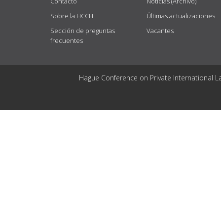
Contacto
Noticias (Archivo)
Sobre la HCCH
Últimas actualizaciones
Sección de preguntas
Vacantes
frecuentes
Hague Conference on Private International L