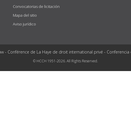
Convocatorias de licitación
Mapa del sitio
Aviso jurídico
aw - Conférence de La Haye de droit international privé - Conferencia
© HCCH 1951-2026. All Rights Reserved.