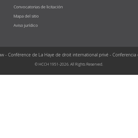
Convocatorias de licitación
Mapa del sitio
Aviso jurídico
aw - Conférence de La Haye de droit international privé - Conferencia
© HCCH 1951-2026. All Rights Reserved.