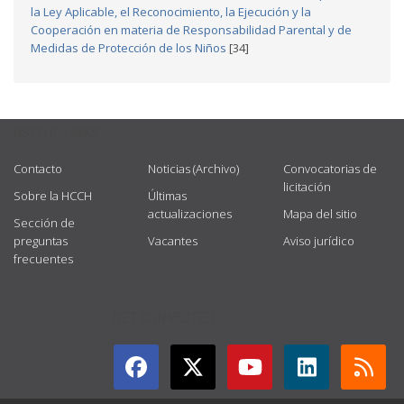
la Ley Aplicable, el Reconocimiento, la Ejecución y la
Cooperación en materia de Responsabilidad Parental y de
Medidas de Protección de los Niños
[34]
USEFUL LINKS
Contacto
Noticias (Archivo)
Convocatorias de
licitación
Sobre la HCCH
Últimas
actualizaciones
Mapa del sitio
Sección de
preguntas
Vacantes
Aviso jurídico
frecuentes
GET CONNECTED