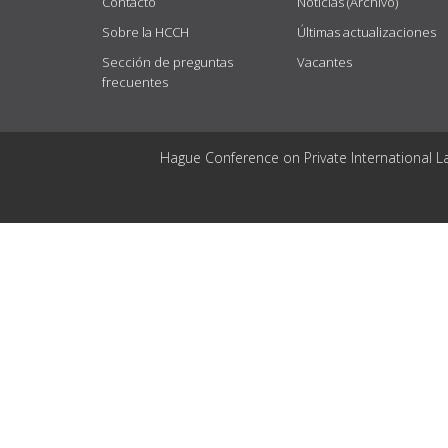
Contacto
Noticias (Archivo)
Sobre la HCCH
Últimas actualizaciones
Sección de preguntas
Vacantes
frecuentes
Hague Conference on Private International L