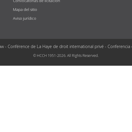
Convocatorias de licitación
Mapa del sitio
Aviso jurídico
aw - Conférence de La Haye de droit international privé - Conferencia
© HCCH 1951-2026. All Rights Reserved.