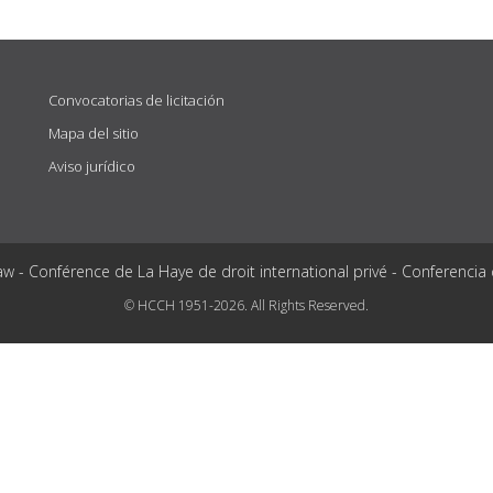
Convocatorias de licitación
Mapa del sitio
Aviso jurídico
aw - Conférence de La Haye de droit international privé - Conferencia
© HCCH 1951-2026. All Rights Reserved.