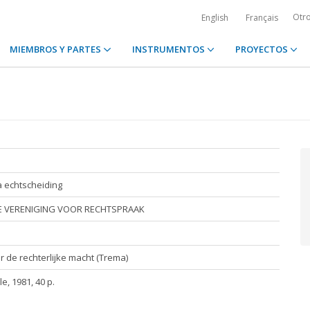
Otr
English
Français
MIEMBROS Y PARTES
INSTRUMENTOS
PROYECTOS
a echtscheiding
 VERENIGING VOOR RECHTSPRAAK
or de rechterlijke macht (Trema)
le, 1981, 40 p.