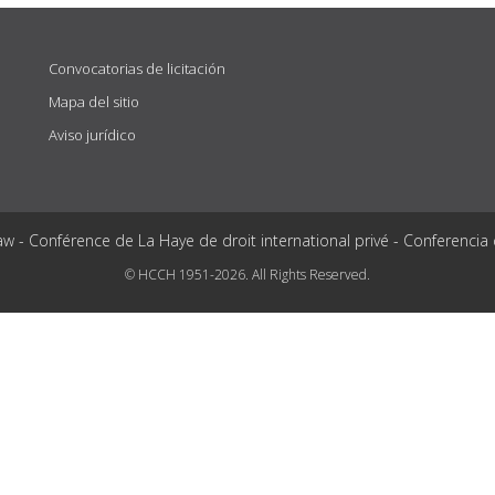
Convocatorias de licitación
Mapa del sitio
Aviso jurídico
aw - Conférence de La Haye de droit international privé - Conferencia
© HCCH 1951-2026. All Rights Reserved.