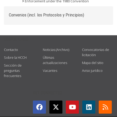
Enforcement under the 1980 Convention
Convenios (incl. los Protocolos y Principios)
USEFUL LINKS
Contacto
Noticias (Archivo)
Convocatorias de
licitación
Sobre la HCCH
Últimas
actualizaciones
Mapa del sitio
Sección de
preguntas
Vacantes
Aviso jurídico
frecuentes
GET CONNECTED