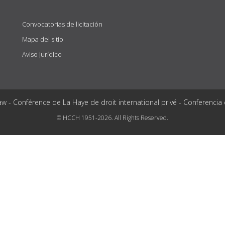
Convocatorias de licitación
Mapa del sitio
Aviso jurídico
aw - Conférence de La Haye de droit international privé - Conferencia
© HCCH 1951-2026. All Rights Reserved.