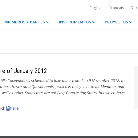
Otr
English
Français
MIEMBROS Y PARTES
INSTRUMENTOS
PROYECTOS
re of January 2012
tille Convention is scheduled to take place from 6 to 9 November 2012. In
u has drawn up a Questionnaire, which is being sent to all Members and
well as other States that are not (yet) Contracting States but which have
lick
here
.