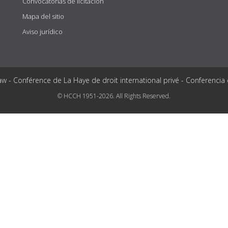
Convocatorias de licitación
Mapa del sitio
Aviso jurídico
aw - Conférence de La Haye de droit international privé - Conferencia
© HCCH 1951-2026. All Rights Reserved.