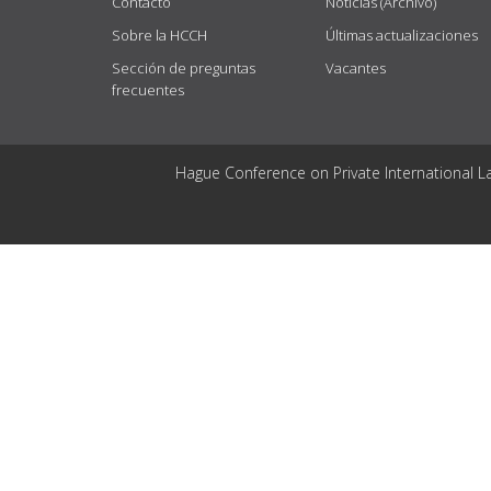
Contacto
Noticias (Archivo)
Sobre la HCCH
Últimas actualizaciones
Sección de preguntas
Vacantes
frecuentes
Hague Conference on Private International L