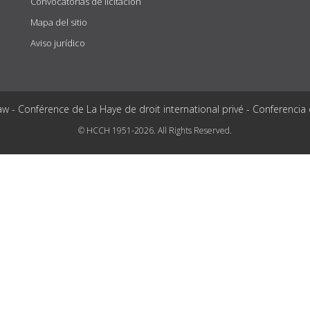
Convocatorias de licitación
Mapa del sitio
Aviso jurídico
aw - Conférence de La Haye de droit international privé - Conferencia
© HCCH 1951-2026. All Rights Reserved.