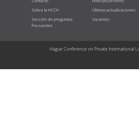
Contacto
Noticias (Archivo)
Sobre la HCCH
Últimas actualizaciones
Sección de preguntas
Vacantes
frecuentes
Hague Conference on Private International L