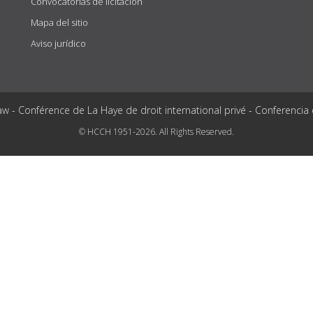
Convocatorias de licitación
Mapa del sitio
Aviso jurídico
aw - Conférence de La Haye de droit international privé - Conferencia
© HCCH 1951-2026. All Rights Reserved.