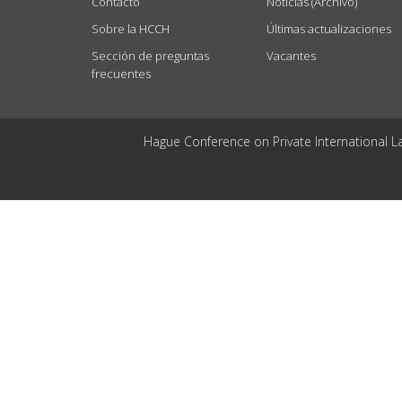
Contacto
Noticias (Archivo)
Sobre la HCCH
Últimas actualizaciones
Sección de preguntas
Vacantes
frecuentes
Hague Conference on Private International L