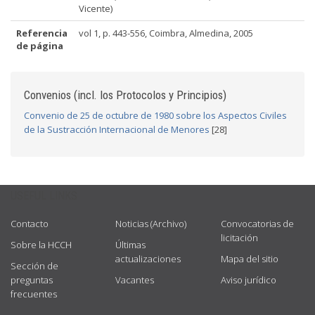
Vicente)
Referencia
vol 1, p. 443-556, Coimbra, Almedina, 2005
de página
Convenios (incl. los Protocolos y Principios)
Convenio de 25 de octubre de 1980 sobre los Aspectos Civiles
de la Sustracción Internacional de Menores
[28]
USEFUL LINKS
Contacto
Noticias (Archivo)
Convocatorias de
licitación
Sobre la HCCH
Últimas
actualizaciones
Mapa del sitio
Sección de
preguntas
Vacantes
Aviso jurídico
frecuentes