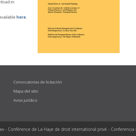
nload in:
available
here
.
Convocatorias de licitación
Mapa del sitio
Aviso jurídico
aw - Conférence de La Haye de droit international privé - Conferencia