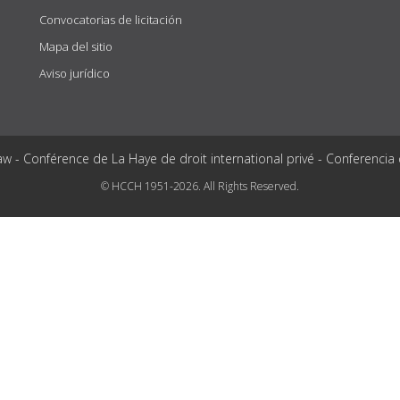
Convocatorias de licitación
Mapa del sitio
Aviso jurídico
aw - Conférence de La Haye de droit international privé - Conferencia
© HCCH 1951-2026. All Rights Reserved.