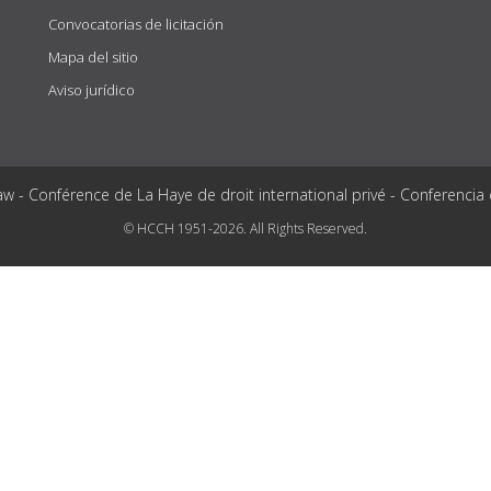
Convocatorias de licitación
Mapa del sitio
Aviso jurídico
aw - Conférence de La Haye de droit international privé - Conferencia
© HCCH 1951-2026. All Rights Reserved.