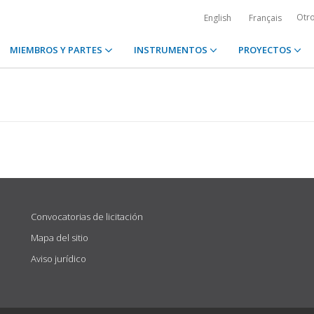
Otr
English
Français
MIEMBROS Y PARTES
INSTRUMENTOS
PROYECTOS
Convocatorias de licitación
Mapa del sitio
Aviso jurídico