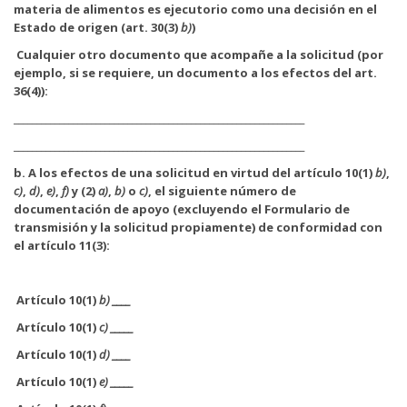
materia de alimentos es ejecutorio como una decisión en el
Estado de origen (art. 30(3)
b)
)
Cualquier otro documento que acompañe a la solicitud (por
ejemplo, si se requiere, un documento a los efectos del art.
36(4)):
________________________________________________________________
________________________________________________________________
b.
A los efectos de una solicitud en virtud del artículo 10(1)
b)
,
c)
,
d)
,
e)
,
f)
y (2)
a)
,
b)
o
c)
, el siguiente número de
documentación de apoyo (excluyendo el Formulario de
transmisión y la solicitud propiamente) de conformidad con
el artículo 11(3):
Artículo 10(1)
b) ____
Artículo 10(1)
c) _____
Artículo 10(1)
d) ____
Artículo 10(1)
e) _____