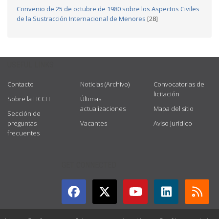
Convenio de 25 de octubre de 1980 sobre los Aspectos Civiles
de la Sustracción Internacional de Menores
[28]
USEFUL LINKS
Contacto
Noticias (Archivo)
Convocatorias de
licitación
Sobre la HCCH
Últimas
actualizaciones
Mapa del sitio
Sección de
preguntas
Vacantes
Aviso jurídico
frecuentes
GET CONNECTED