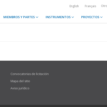
Otr
English
Français
MIEMBROS Y PARTES
INSTRUMENTOS
PROYECTOS
Convocatorias de licitación
Mapa del sitio
Aviso jurídico