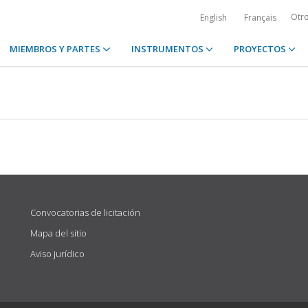
Otr
English
Français
MIEMBROS Y PARTES
INSTRUMENTOS
PROYECTOS
Convocatorias de licitación
Mapa del sitio
Aviso jurídico