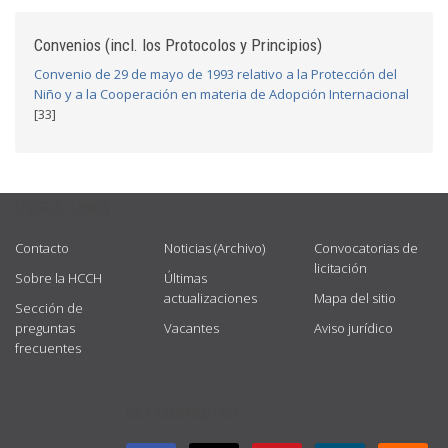
Convenios (incl. los Protocolos y Principios)
Convenio de 29 de mayo de 1993 relativo a la Protección del
Niño y a la Cooperación en materia de Adopción Internacional
[33]
USEFUL LINKS
Contacto
Noticias (Archivo)
Convocatorias de
licitación
Sobre la HCCH
Últimas
actualizaciones
Mapa del sitio
Sección de
preguntas
Vacantes
Aviso jurídico
frecuentes
GET CONNECTED