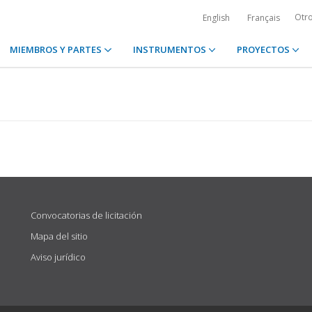
Otr
English
Français
MIEMBROS Y PARTES
INSTRUMENTOS
PROYECTOS
Convocatorias de licitación
Mapa del sitio
Aviso jurídico