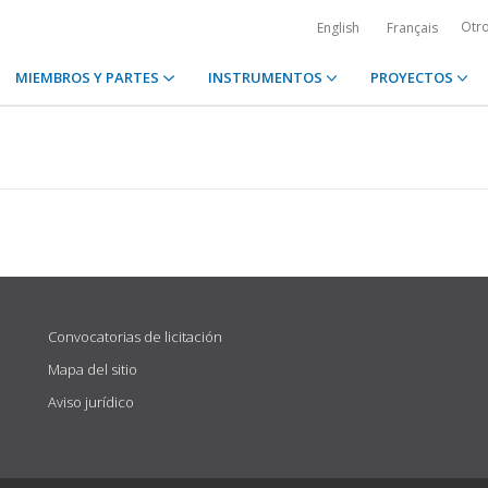
Otr
English
Français
MIEMBROS Y PARTES
INSTRUMENTOS
PROYECTOS
Convocatorias de licitación
Mapa del sitio
Aviso jurídico