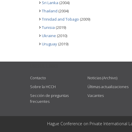
Sri Lanka
(2004)
Thailand
(2004)
Trinidad and Tobago
(2009)
Tunisia
(2019)
Ukraine
(2010)
Uruguay
(2019)
USEFUL LINKS
Contacto
Noticias (Archivo)
Sobre la HCCH
Últimas actualizaciones
Sección de preguntas
Vacantes
frecuentes
Hague Conference on Private International L