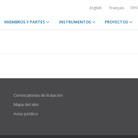
Otr
English
Français
MIEMBROS Y PARTES
INSTRUMENTOS
PROYECTOS
Convocatorias de licitación
Mapa del sitio
Aviso jurídico