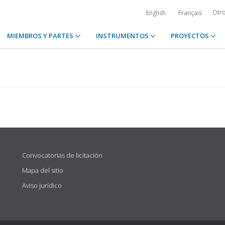
Otr
English
Français
MIEMBROS Y PARTES
INSTRUMENTOS
PROYECTOS
Convocatorias de licitación
Mapa del sitio
Aviso jurídico