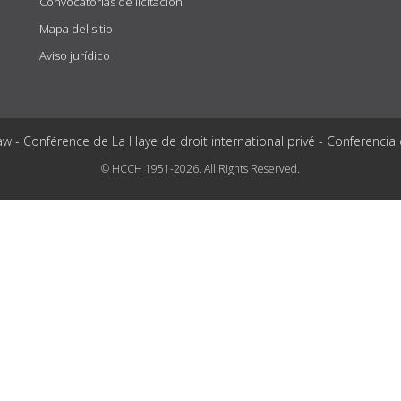
Convocatorias de licitación
Mapa del sitio
Aviso jurídico
aw - Conférence de La Haye de droit international privé - Conferencia
© HCCH 1951-2026. All Rights Reserved.