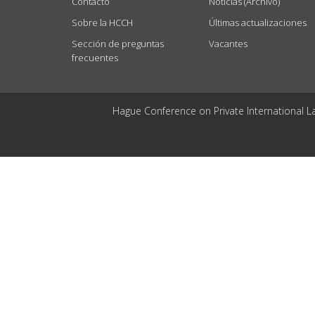
Contacto
Noticias (Archivo)
Sobre la HCCH
Últimas actualizaciones
Sección de preguntas
Vacantes
frecuentes
Hague Conference on Private International L