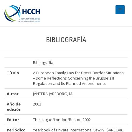
#transl
BIBLIOGRAFÍA
Bibliografía
Título
A European Family Law for Cross-Border Situations
– some Reflections Concerning the Brussels II
Regulation and Its Planned Amendments
Autor
JÄNTERÄ-JAREBORG, M.
Año de
2002
edición
Editor
The Hague/London/Boston 2002
Periódico
Yearbook of Private International Law IV (ŠARCEVIC,