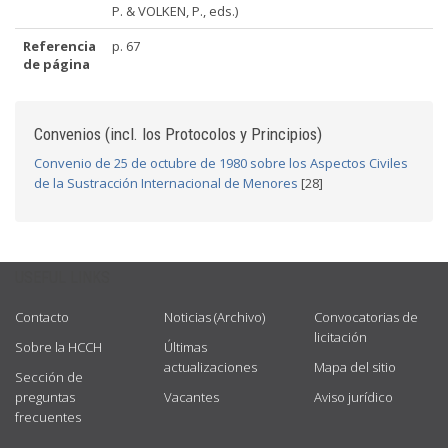
P. & VOLKEN, P., eds.)
Referencia
p. 67
de página
Convenios (incl. los Protocolos y Principios)
Convenio de 25 de octubre de 1980 sobre los Aspectos Civiles
de la Sustracción Internacional de Menores
[28]
USEFUL LINKS
Contacto
Noticias (Archivo)
Convocatorias de
licitación
Sobre la HCCH
Últimas
actualizaciones
Mapa del sitio
Sección de
preguntas
Vacantes
Aviso jurídico
frecuentes