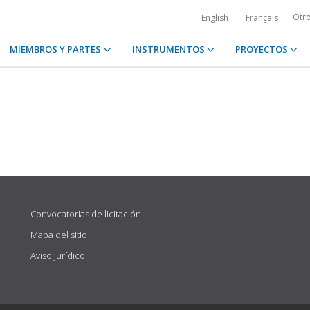
Otr
English
Français
MIEMBROS Y PARTES
INSTRUMENTOS
PROYECTOS
Convocatorias de licitación
Mapa del sitio
Aviso jurídico