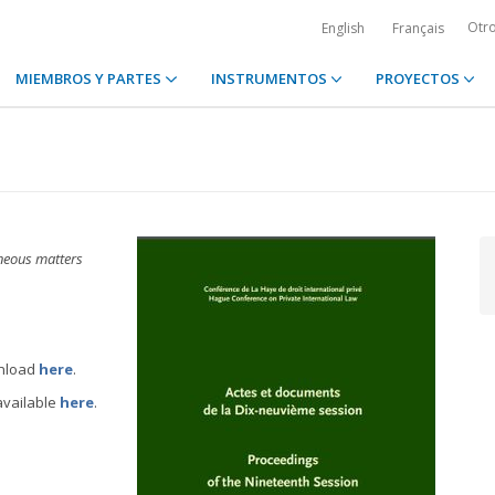
Otr
English
Français
MIEMBROS Y PARTES
INSTRUMENTOS
PROYECTOS
neous matters
wnload
here
.
available
here
.