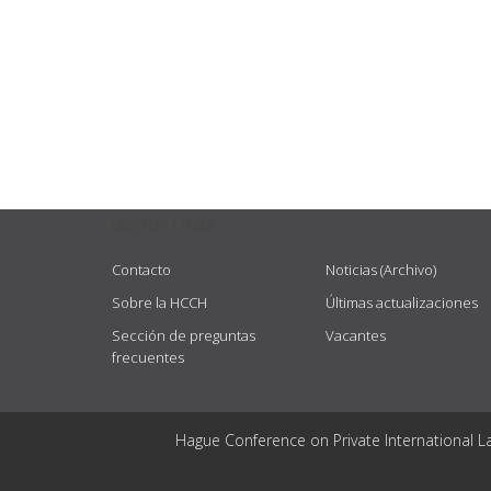
USEFUL LINKS
Contacto
Noticias (Archivo)
Sobre la HCCH
Últimas actualizaciones
Sección de preguntas
Vacantes
frecuentes
Hague Conference on Private International L