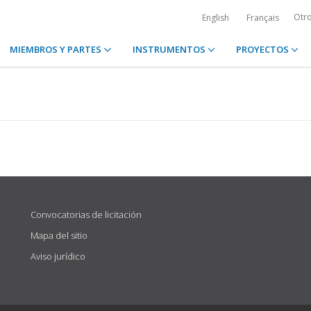
Otr
English
Français
MIEMBROS Y PARTES
INSTRUMENTOS
PROYECTOS
Convocatorias de licitación
Mapa del sitio
Aviso jurídico