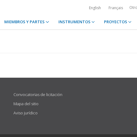
Otr
English
Français
MIEMBROS Y PARTES
INSTRUMENTOS
PROYECTOS
Convocatorias de licitación
Mapa del sitio
Aviso jurídico