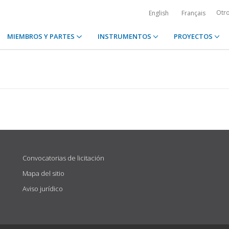
Otr
English
Français
MIEMBROS Y PARTES
INSTRUMENTOS
PROYECTOS
Convocatorias de licitación
Mapa del sitio
Aviso jurídico