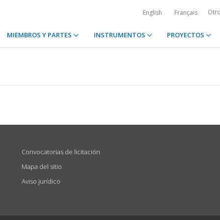
Otr
English
Français
MIEMBROS Y PARTES
INSTRUMENTOS
PROYECTOS
Convocatorias de licitación
Mapa del sitio
Aviso jurídico